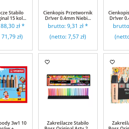
cze Stabilo
Cienkopis Przetwornik
Cienkopi
nal 15 kol...
Dr!ver 0.4mm Niebi...
Dr!ver 0
:
88,30 zł
*
brutto:
9,31 zł
*
brutt
:
71,79 zł
)
(netto:
7,57 zł
)
(nett
oody 3w1 10
Zakreślacze Stabilo
Zakreśl
orów +
Boss Original Arty 2...
Boss Orig