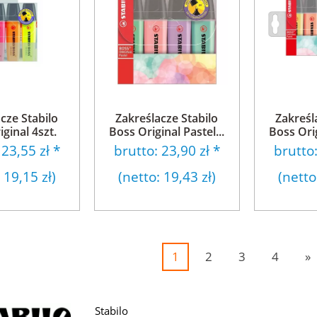
cze Stabilo
Zakreślacze Stabilo
Zakreśl
ginal 4szt.
Boss Original Pastel...
Boss Orig
:
23,55 zł
*
brutto:
23,90 zł
*
brutto
:
19,15 zł
)
(netto:
19,43 zł
)
(netto
1
2
3
4
»
Stabilo