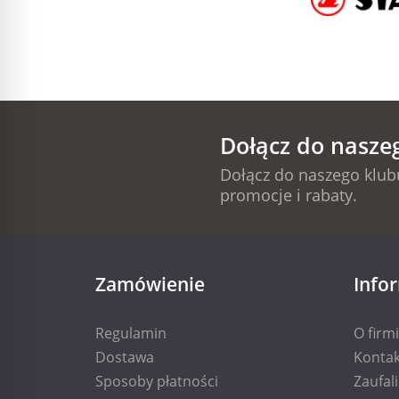
Dołącz do nasze
Dołącz do naszego klubu
promocje i rabaty.
Zamówienie
Info
Regulamin
O firm
Dostawa
Kontak
Sposoby płatności
Zaufal