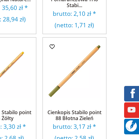
Stabi...
:
35,60 zł
*
brutto:
2,10 zł
*
:
28,94 zł
)
(netto:
1,71 zł
)
 Stabilo point
Cienkopis Stabilo point
 Żółty
88 Błotna Zieleń
o:
3,30 zł
*
brutto:
3,17 zł
*
o:
2,68 zł
)
(netto:
2,58 zł
)