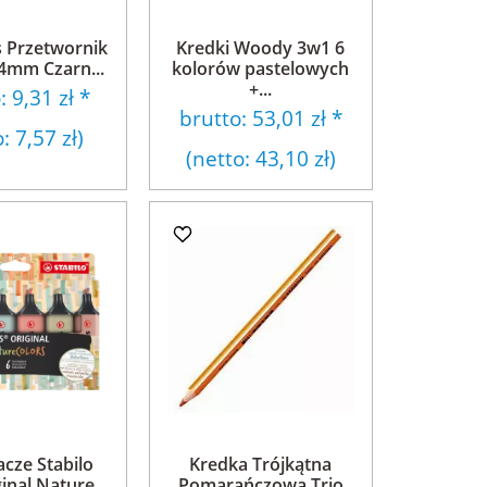
s Przetwornik
Kredki Woody 3w1 6
.4mm Czarn...
kolorów pastelowych
+...
o:
9,31 zł
*
brutto:
53,01 zł
*
o:
7,57 zł
)
(netto:
43,10 zł
)
acze Stabilo
Kredka Trójkątna
inal Nature...
Pomarańczowa Trio