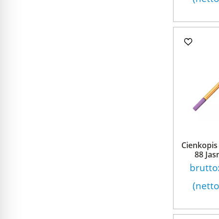
Cienkopis 
88 Jas
brutto
(nett