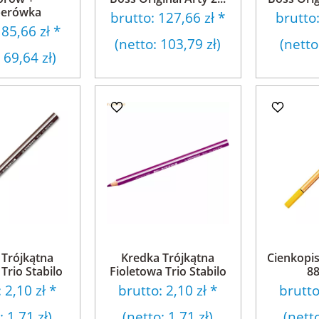
erówka
brutto:
127,66 zł
*
brutto
:
85,66 zł
*
(netto:
103,79 zł
)
(netto
:
69,64 zł
)
 Trójkątna
Kredka Trójkątna
Cienkopis
Trio Stabilo
Fioletowa Trio Stabilo
88
:
2,10 zł
*
brutto:
2,10 zł
*
brutt
o:
1,71 zł
)
(netto:
1,71 zł
)
(nett