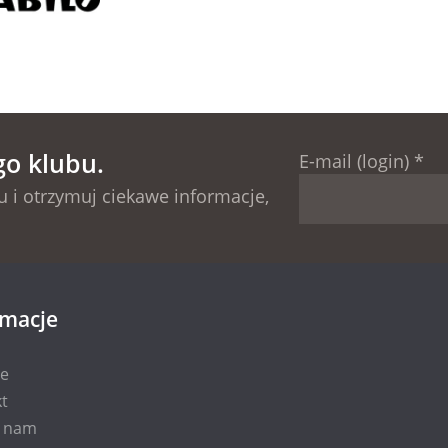
go klubu.
E-mail (login)
*
 i otrzymuj ciekawe informacje,
rmacje
ie
t
i nam