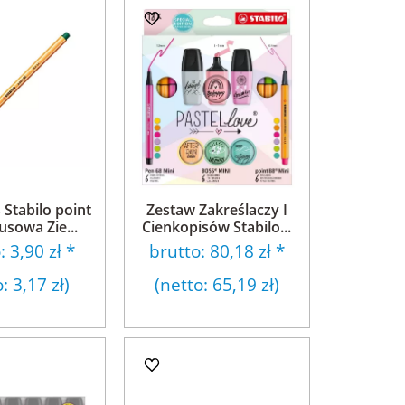
 Stabilo point
Zestaw Zakreślaczy I
usowa Zie...
Cienkopisów Stabilo...
o:
3,90 zł
*
brutto:
80,18 zł
*
o:
3,17 zł
)
(netto:
65,19 zł
)