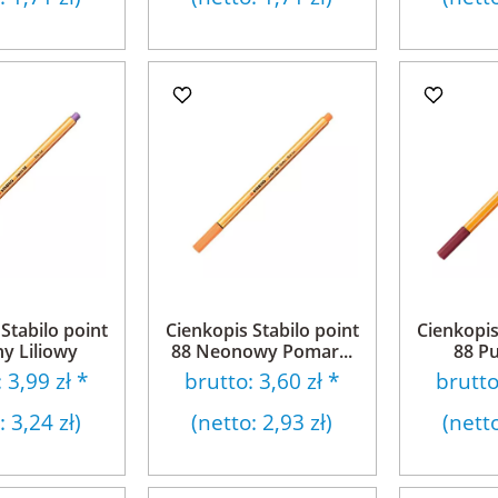
Stabilo point
Cienkopis Stabilo point
Cienkopis
ny Liliowy
88 Neonowy Pomar...
88 P
:
3,99 zł
*
brutto:
3,60 zł
*
brutt
o:
3,24 zł
)
(netto:
2,93 zł
)
(nett