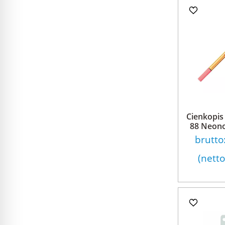
Cienkopis 
88 Neono
brutto
(nett