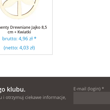
enty Drewniane Jajko 8,5
cm + Kwiatki
brutto:
4,96 zł
*
(netto:
4,03 zł
)
go klubu.
E-mail (login)
*
 i otrzymuj ciekawe informacje,