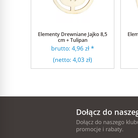
Elementy Drewniane Jajko 8,5
Elem
cm + Tulipan
brutto:
4,96 zł
*
(netto:
4,03 zł
)
Dołącz do nasze
Dołącz do naszego klubu
promocje i rabaty.