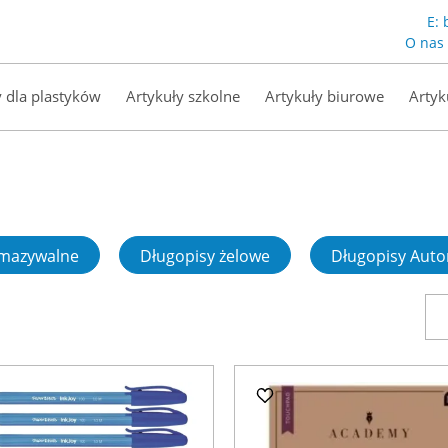
E:
O nas
y dla plastyków
Artykuły szkolne
Artykuły biurowe
Artyk
zmazywalne
Długopisy żelowe
Długopisy Aut