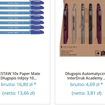
ESTAW 10x Paper Mate
Długopis Automatycz
Długopis InkJoy 10...
InterDruk Academy ..
brutto:
16,80 zł
*
brutto:
4,69 zł
*
(netto:
13,66 zł
)
(netto:
3,81 zł
)