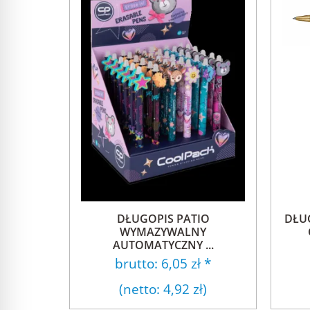
DŁUGOPIS PATIO
DŁU
WYMAZYWALNY
AUTOMATYCZNY ...
brutto:
6,05 zł
*
(netto:
4,92 zł
)