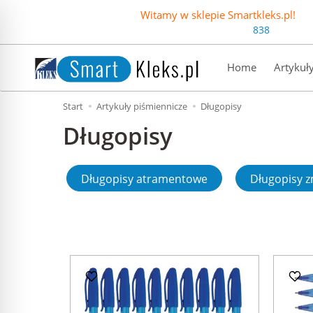
Witamy w sklepie Smartkleks.pl!
838
Home
Artykuł
Start
Artykuły piśmiennicze
Długopisy
Długopisy
Długopisy atramentowe
Długopisy 