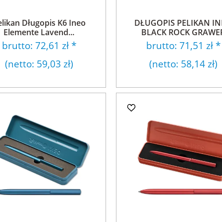
elikan Długopis K6 Ineo
DŁUGOPIS PELIKAN I
Elemente Lavend...
BLACK ROCK GRAWE
brutto:
72,61 zł
*
brutto:
71,51 zł
*
(netto:
59,03 zł
)
(netto:
58,14 zł
)