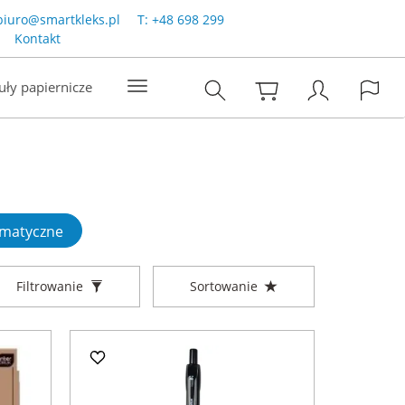
biuro@smartkleks.pl
T:
+48 698 299
Kontakt
uły papiernicze
omatyczne
Filtrowanie
Sortowanie