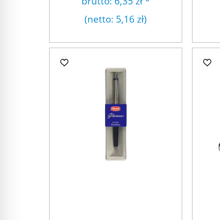
brutto:
6,35 zł
*
(netto:
5,16 zł
)