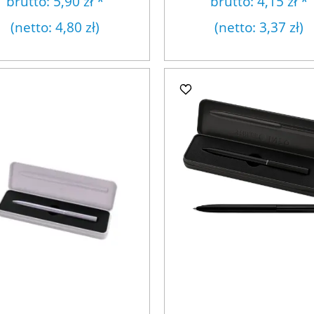
brutto:
5,90 zł
*
brutto:
4,15 zł
*
(netto:
4,80 zł
)
(netto:
3,37 zł
)