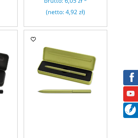
brutto:
6,05 zł
*
(netto:
4,92 zł
)