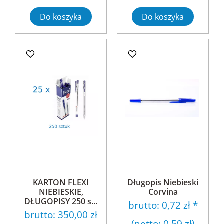
Do koszyka
Do koszyka
KARTON FLEXI
Długopis Niebieski
NIEBIESKIE,
Corvina
DŁUGOPISY 250 s...
brutto:
0,72 zł
*
brutto:
350,00 zł
(netto:
0,59 zł
)