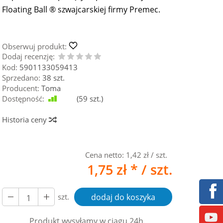
Floating Ball ® szwajcarskiej firmy Premec.
Obserwuj produkt:
Dodaj recenzję:
Kod:
5901133059413
Sprzedano:
38 szt.
Producent:
Toma
Dostępność:
Jest
(
59
szt.)
Historia ceny
Cena netto:
1,42 zł
/ szt.
1,75 zł *
/ szt.
szt.
dodaj do koszyka
Produkt wysyłamy w ciągu 24h.