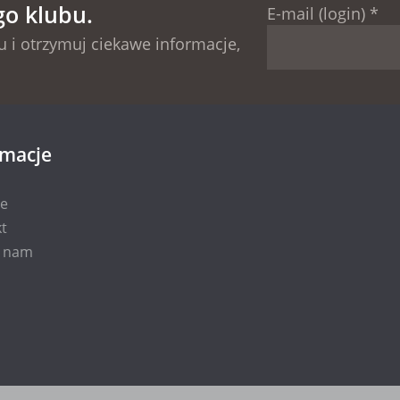
go klubu.
E-mail (login)
*
 i otrzymuj ciekawe informacje,
rmacje
ie
t
i nam