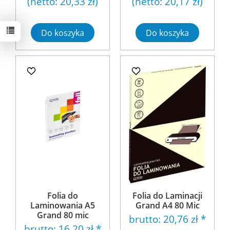
(netto:
20,33 zł
)
(netto:
20,17 zł
)
Do koszyka
Do koszyka
Folia do
Folia do Laminacji
Laminowania A5
Grand A4 80 Mic
Grand 80 mic
brutto:
20,76 zł
*
brutto:
16,20 zł
*