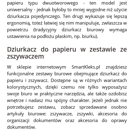
papieru typu dwuotworowego - ten model jest
uniwersalny - jednak byłoby to mniej wygodne niż użycie
dziurkacza pojedynczego. Ten drugi wykazuje się lepszą
ergonomią, toteż łatwiej się nim manipuluje, zwłaszcza w
powietrzu (tradycyjny dziurkacz biurowy wymaga
ustawienia na podłożu płaskim, np. biurku).
Dziurkacz do papieru w zestawie ze
zszywaczem
W sklepie internetowym SmartKleks.pl znajdziesz
funkcjonalne zestawy biurowe obejmujące dziurkacz do
papieru i zszywacz. Dostępne są w różnych wariantach
kolorystycznych, dzięki czemu nie tylko wyposażysz
swoje biuro w praktyczne narzędzia, ale także ozdobisz
wnętrze i nadasz mu spójny charakter. Jeżeli jednak nie
potrzebujesz zestawu, zobacz sprzedawane osobno
artykuły biurowe
:
zszywacze
,
zszywki
,
akcesoria do
organizacji dokumentów
oraz
akcesoria do oprawy
dokumentów
.