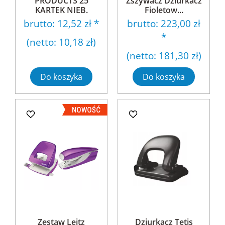
PRODUCTS 25
Zszywacz Dziurkacz
KARTEK NIEB.
Fioletow...
brutto:
12,52 zł
*
brutto:
223,00 zł
*
(netto:
10,18 zł
)
(netto:
181,30 zł
)
Do koszyka
Do koszyka
Zestaw Leitz
Dziurkacz Tetis