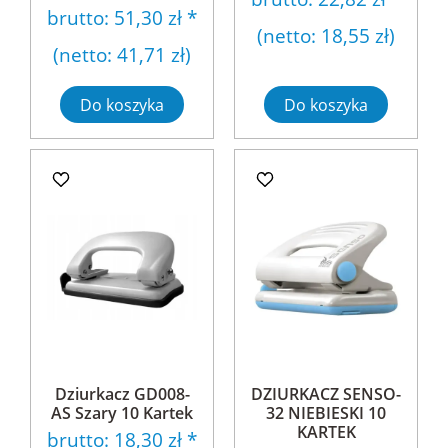
brutto:
51,30 zł
*
(netto:
18,55 zł
)
(netto:
41,71 zł
)
Do koszyka
Do koszyka
Dziurkacz GD008-
DZIURKACZ SENSO-
AS Szary 10 Kartek
32 NIEBIESKI 10
KARTEK
brutto:
18,30 zł
*