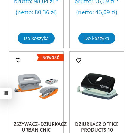
brutto:
98,84 zł
*
brutto:
56,69 zł
*
(netto:
80,36 zł
)
(netto:
46,09 zł
)
Do koszyka
Do koszyka
ZSZYWACZ+DZIURKACZ
DZIURKACZ OFFICE
URBAN CHIC
PRODUCTS 10