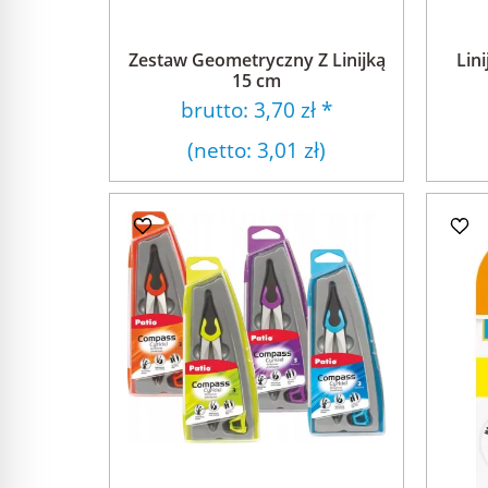
Zestaw Geometryczny Z Linijką
Lin
15 cm
brutto:
3,70 zł
*
(netto:
3,01 zł
)