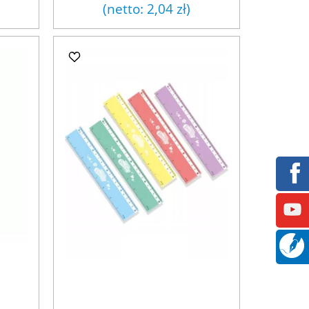
(netto:
2,04 zł
)