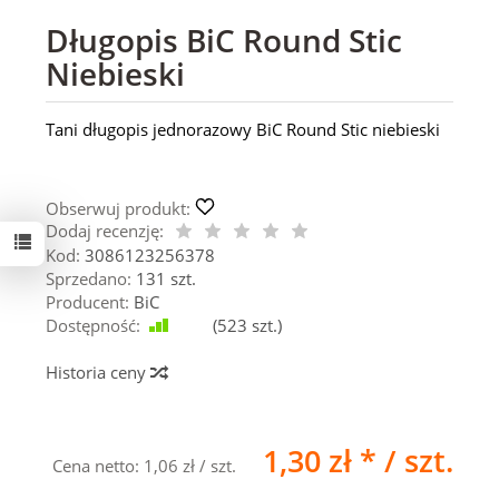
Długopis BiC Round Stic
Niebieski
Tani długopis jednorazowy BiC Round Stic niebieski
Obserwuj produkt:
Dodaj recenzję:
Kod:
3086123256378
Sprzedano:
131 szt.
Producent:
BiC
Dostępność:
Jest
(
523
szt.)
Historia ceny
1,30 zł *
/ szt.
Cena netto:
1,06 zł
/ szt.