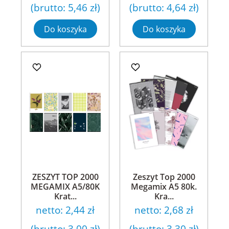
(brutto:
5,46 zł
)
(brutto:
4,64 zł
)
Do koszyka
Do koszyka
ZESZYT TOP 2000
Zeszyt Top 2000
MEGAMIX A5/80K
Megamix A5 80k.
Krat...
Kra...
netto:
2,44 zł
netto:
2,68 zł
(brutto:
3,00 zł
)
(brutto:
3,30 zł
)