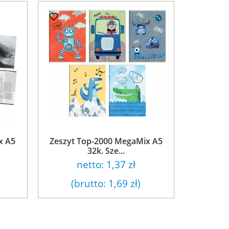
x A5
Zeszyt Top-2000 MegaMix A5
32k. Sze...
netto:
1,37 zł
(brutto:
1,69 zł
)