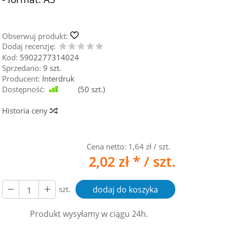
Obserwuj produkt:
Dodaj recenzję:
Kod:
5902277314024
Sprzedano:
9 szt.
Producent:
Interdruk
Dostępność:
Jest
(
50
szt.)
Historia ceny
Cena netto:
1,64 zł
/ szt.
2,02 zł *
/ szt.
szt.
dodaj do koszyka
Produkt wysyłamy w ciągu 24h.