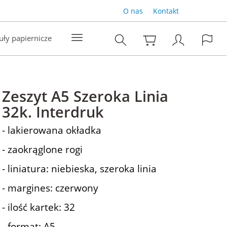
O nas
Kontakt
uły papiernicze
Zeszyt A5 Szeroka Linia
32k. Interdruk
- lakierowana okładka
- zaokrąglone rogi
- liniatura: niebieska, szeroka linia
- margines: czerwony
- ilość kartek: 32
- format: A5