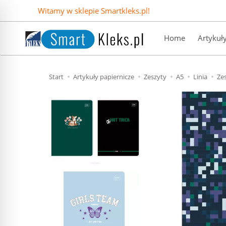
Witamy w sklepie Smartkleks.pl!
Home
Artykuł
Start
Artykuły papiernicze
Zeszyty
A5
Linia
Zes