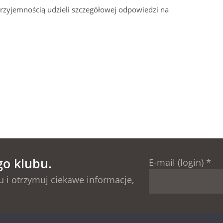
przyjemnością udzieli szczegółowej odpowiedzi na
go klubu.
E-mail (login)
*
 i otrzymuj ciekawe informacje,