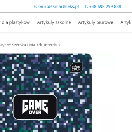
E:
biuro@smartkleks.pl
T:
+48 698 299 838
y dla plastyków
Artykuły szkolne
Artykuły biurowe
Artyk
zyt A5 Szeroka Linia 32k. Interdruk