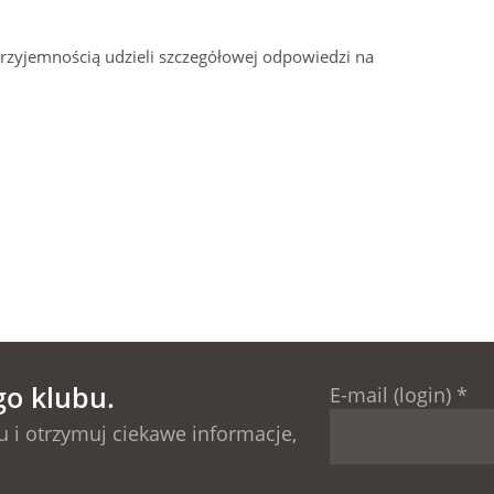
przyjemnością udzieli szczegółowej odpowiedzi na
go klubu.
E-mail (login)
*
 i otrzymuj ciekawe informacje,