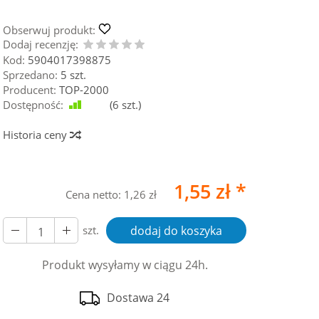
Obserwuj produkt:
Dodaj recenzję:
Kod:
5904017398875
Sprzedano:
5 szt.
Producent:
TOP-2000
Dostępność:
Jest
(
6
szt.)
Historia ceny
1,55 zł *
Cena netto:
1,26 zł
szt.
dodaj do koszyka
Produkt wysyłamy w ciągu 24h.
Dostawa 24