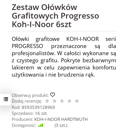
Zestaw Ołówków
Grafitowych Progresso
Koh-I-Noor 6szt
Ołówki grafitowe KOH-I-NOOR serii
PROGRESSO przeznaczone są dla
profesjonalistów. W całości wykonane są
z czystego grafitu. Pokryte bezbarwnym
lakierem w celu zapewnienia komfortu
użytkowania i nie brudzenia rąk.
Obserwuj produkt:
Dodaj recenzję:
Kod:
8593539128960
Sprzedano:
16 szt.
Producent:
KOH-I-NOOR HARDTMUTH
Dostępność:
Jest
(
3
szt.)