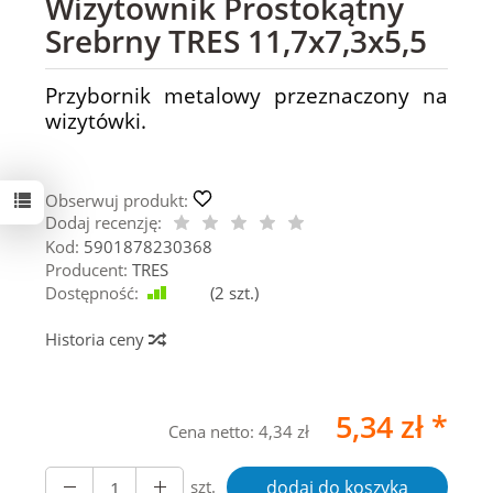
Wizytownik Prostokątny
Srebrny TRES 11,7x7,3x5,5
Przybornik metalowy przeznaczony na
wizytówki.
Obserwuj produkt:
Dodaj recenzję:
Kod:
5901878230368
Producent:
TRES
Dostępność:
Jest
(
2
szt.)
Historia ceny
5,34 zł *
Cena netto:
4,34 zł
szt.
dodaj do koszyka