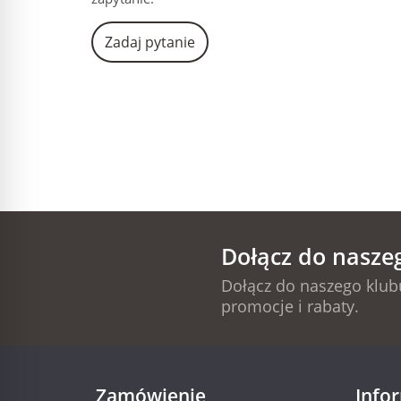
Zadaj pytanie
Dołącz do nasze
Dołącz do naszego klubu
promocje i rabaty.
Zamówienie
Info