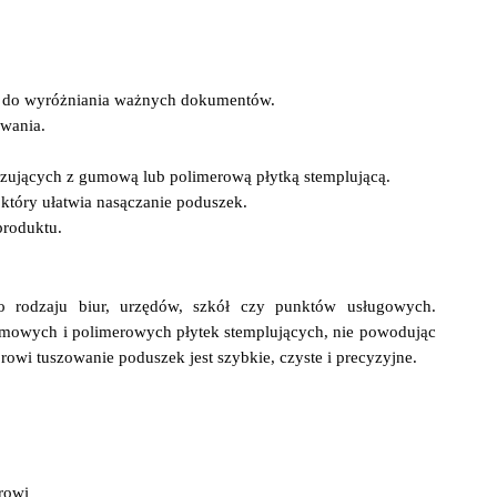
y do wyróżniania ważnych dokumentów.
owania.
zujących z gumową lub polimerową płytką stemplującą.
 który ułatwia nasączanie poduszek.
produktu.
o rodzaju biur, urzędów, szkół czy punktów usługowych.
gumowych i polimerowych płytek stemplujących, nie powodując
rowi tuszowanie poduszek jest szybkie, czyste i precyzyjne.
rowi