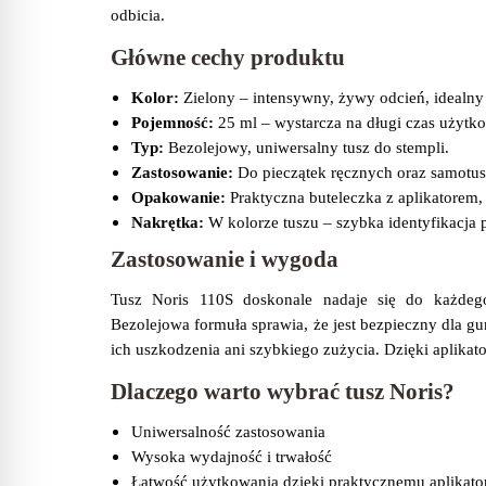
odbicia.
Główne cechy produktu
Kolor:
Zielony – intensywny, żywy odcień, idealn
Pojemność:
25 ml – wystarcza na długi czas użytk
Typ:
Bezolejowy, uniwersalny tusz do stempli.
Zastosowanie:
Do pieczątek ręcznych oraz samotus
Opakowanie:
Praktyczna buteleczka z aplikatorem,
Nakrętka:
W kolorze tuszu – szybka identyfikacja 
Zastosowanie i wygoda
Tusz Noris 110S doskonale nadaje się do każdeg
Bezolejowa formuła sprawia, że jest bezpieczny dla 
ich uszkodzenia ani szybkiego zużycia. Dzięki aplikato
Dlaczego warto wybrać tusz Noris?
Uniwersalność zastosowania
Wysoka wydajność i trwałość
Łatwość użytkowania dzięki praktycznemu aplikato