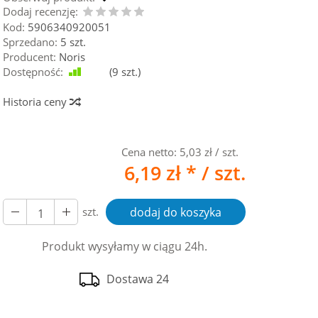
Dodaj recenzję:
Kod:
5906340920051
Sprzedano:
5 szt.
Producent:
Noris
Dostępność:
Jest
(
9
szt.)
Historia ceny
Cena netto:
5,03 zł
/ szt.
6,19 zł *
/ szt.
szt.
dodaj do koszyka
Produkt wysyłamy w ciągu 24h.
Dostawa 24