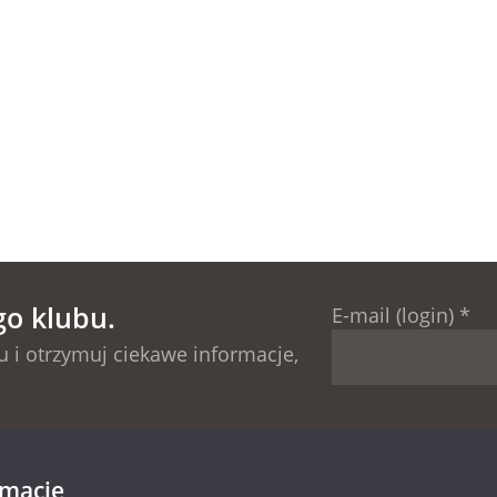
go klubu.
E-mail (login)
*
 i otrzymuj ciekawe informacje,
rmacje