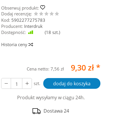
Obserwuj produkt:
Dodaj recenzję:
Kod:
5902277275783
Producent:
Interdruk
Dostępność:
Jest
(
18
szt.)
Historia ceny
9,30 zł *
Cena netto:
7,56 zł
szt.
dodaj do koszyka
Produkt wysyłamy w ciągu 24h.
Dostawa 24