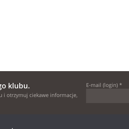
go klubu.
E-mail (login)
*
 i otrzymuj ciekawe informacje,