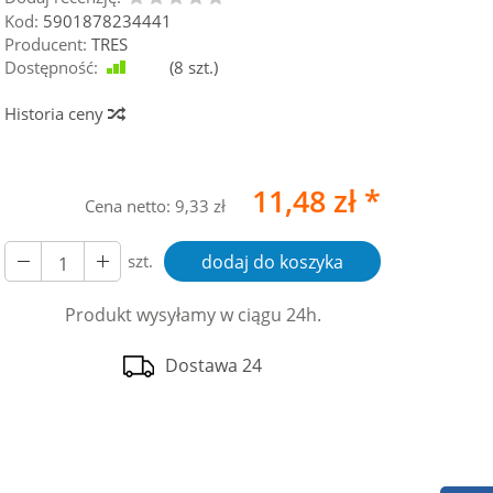
Kod:
5901878234441
Producent:
TRES
Dostępność:
Jest
(
8
szt.)
Historia ceny
11,48 zł *
Cena netto:
9,33 zł
szt.
dodaj do koszyka
Produkt wysyłamy w ciągu 24h.
Dostawa 24