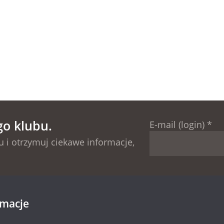
go klubu.
E-mail (login)
*
 i otrzymuj ciekawe informacje,
rmacje