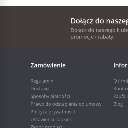
Dołącz do nasze
Dołącz do naszego klubu
promocje i rabaty.
Zamówienie
Info
Regulamin
O firm
Dostawa
Kontak
Sposoby płatności
Zaufal
Prawo do odstąpienia od umowy
Blog
Polityka prywatności
Ustawienia cookies
Zwróć produkt