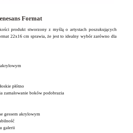
Renesans Format
kości produkt stworzony z myślą o artystach poszukujących
ormat 22x16 cm sprawia, że jest to idealny wybór zarówno dla
m akrylowym
oskie płótno
ia zamalowanie boków podobrazia
ane gessem akrylowym
abilność
 galerii