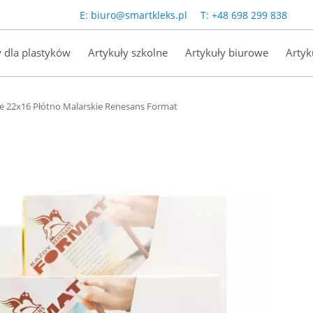
E:
biuro@smartkleks.pl
T:
+48 698 299 838
y dla plastyków
Artykuły szkolne
Artykuły biurowe
Artyk
e 22x16 Płótno Malarskie Renesans Format