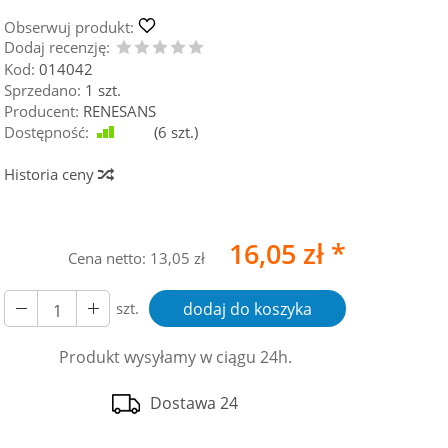
Obserwuj produkt:
Dodaj recenzję:
Kod:
014042
Sprzedano:
1 szt.
Producent:
RENESANS
Dostępność:
Jest
(
6
szt.)
Historia ceny
16,05 zł *
Cena netto:
13,05 zł
szt.
dodaj do koszyka
Produkt wysyłamy w ciągu 24h.
Dostawa 24