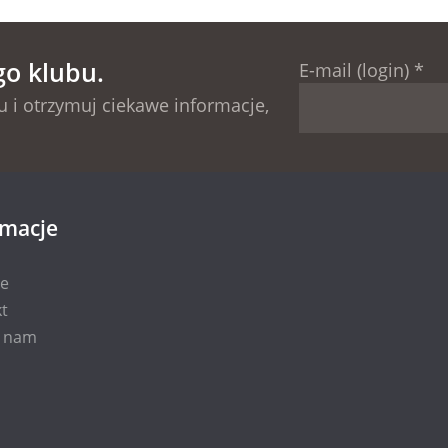
go klubu.
E-mail (login)
*
 i otrzymuj ciekawe informacje,
rmacje
ie
t
i nam