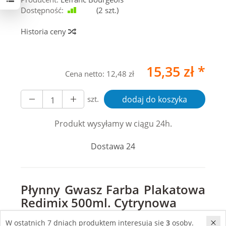
Dostępność:
Jest
(
2
szt.)
Historia ceny
15,35 zł *
Cena netto:
12,48 zł
szt.
dodaj do koszyka
Produkt wysyłamy w ciągu 24h.
Dostawa 24
Płynny Gwasz Farba Plakatowa
Redimix 500ml. Cytrynowa
Odkryj świat kolorów z naszym
W ostatnich 7 dniach produktem interesują się
3
osoby.