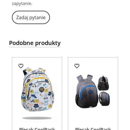
zapytanie.
Zadaj pytanie
Podobne produkty
Plecak CoolPack
Plecak CoolPack