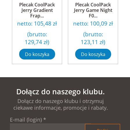
Plecak CoolPack
Plecak CoolPack
Jerry Gradient
Jerry Game Night
Frap...
F0...
netto:
105,48 zł
netto:
100,09 zł
(brutto:
(brutto:
129,74 zł
)
123,11 zł
)
Do koszyka
Do koszyka
Dołącz do naszego klubu.
Dołącz do naszego klubu i otrzymuj
ciekawe informacje, promocje i rabaty.
E-mail (login)
*