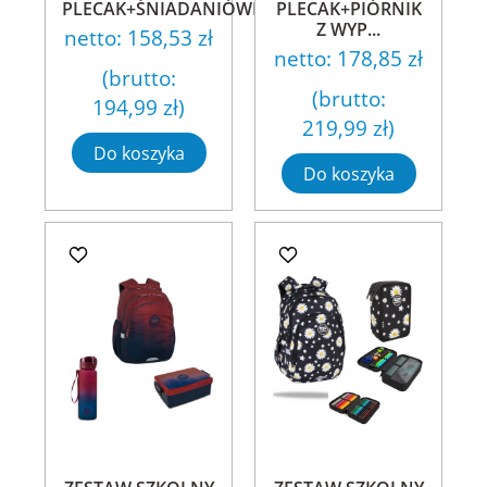
PLECAK+ŚNIADANIÓWKA+...
PLECAK+PIÓRNIK
Z WYP...
netto:
158,53 zł
netto:
178,85 zł
(brutto:
(brutto:
194,99 zł
)
219,99 zł
)
Do koszyka
Do koszyka