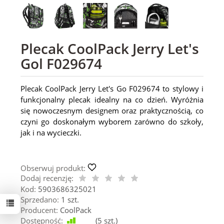
Plecak CoolPack Jerry Let's
Gol F029674
Plecak CoolPack Jerry Let's Go F029674 to stylowy i
funkcjonalny plecak idealny na co dzień. Wyróżnia
się nowoczesnym designem oraz praktycznością, co
czyni go doskonałym wyborem zarówno do szkoły,
jak i na wycieczki.
Obserwuj produkt:
Dodaj recenzję:
Kod:
5903686325021
Sprzedano:
1 szt.
Producent:
CoolPack
Dostępność:
Jest
(
5
szt.)