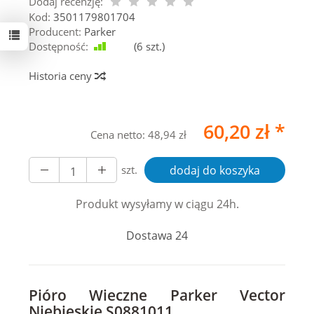
Dodaj recenzję:
Kod:
3501179801704
Producent:
Parker
Dostępność:
Jest
(
6
szt.)
Historia ceny
60,20 zł *
Cena netto:
48,94 zł
szt.
dodaj do koszyka
Produkt wysyłamy w ciągu 24h.
Dostawa 24
Pióro Wieczne Parker Vector
Niebieskie S0881011