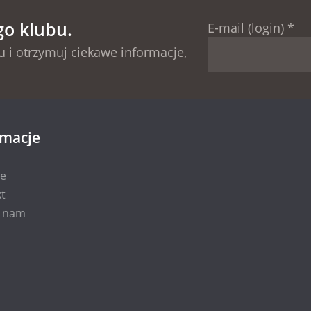
go klubu.
E-mail (login)
*
 i otrzymuj ciekawe informacje,
rmacje
ie
t
i nam