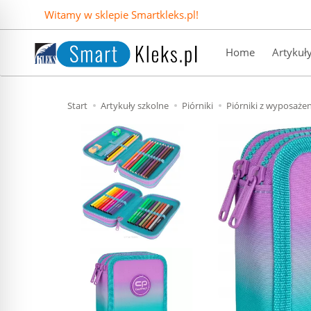
Witamy w sklepie Smartkleks.pl!
Home
Artykuł
Start
Artykuły szkolne
Piórniki
Piórniki z wyposaże