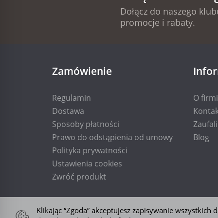
Dołącz do naszego klubu
promocje i rabaty.
Zamówienie
Info
Regulamin
O firm
Dostawa
Kontak
Sposoby płatności
Zaufal
Prawo do odstąpienia od umowy
Blog
Polityka prywatności
Ustawienia cookies
Zwróć produkt
Klikając “Zgoda” akceptujesz zapisywanie wszystkich