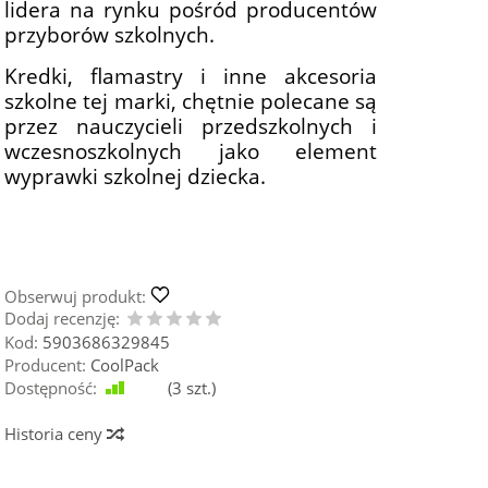
lidera na rynku pośród producentów
przyborów szkolnych.
Kredki, flamastry i inne akcesoria
szkolne tej marki, chętnie polecane są
przez nauczycieli przedszkolnych i
wczesnoszkolnych jako element
wyprawki szkolnej dziecka.
Obserwuj produkt:
Dodaj recenzję:
Kod:
5903686329845
Producent:
CoolPack
Dostępność:
Jest
(
3
szt.)
Historia ceny