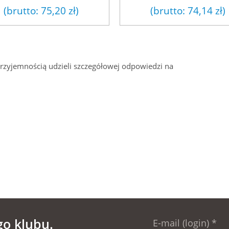
(brutto:
75,20 zł
)
(brutto:
74,14 zł
)
przyjemnością udzieli szczegółowej odpowiedzi na
go klubu.
E-mail (login)
*