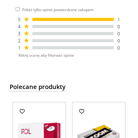
Pokaż tylko opinie potwierdzone zakupem
5
1
4
0
3
0
2
0
1
0
Kliknij ocenę aby filtorwać opinie
Polecane produkty