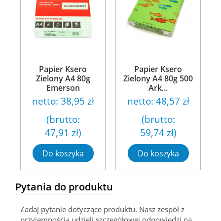
Papier Ksero
Papier Ksero
Zielony A4 80g
Zielony A4 80g 500
Emerson
Ark...
netto:
38,95 zł
netto:
48,57 zł
(brutto:
(brutto:
47,91 zł
)
59,74 zł
)
Do koszyka
Do koszyka
Pytania do produktu
Zadaj pytanie dotyczące produktu. Nasz zespół z
przyjemnością udzieli szczegółowej odpowiedzi na