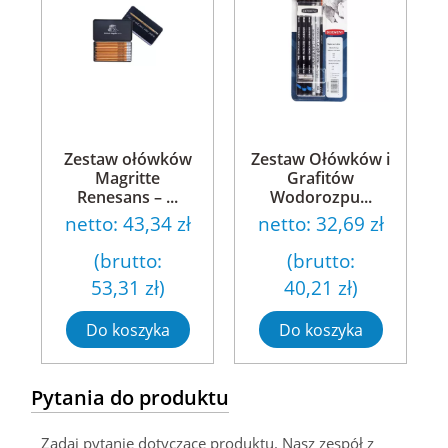
Zestaw ołówków
Zestaw Ołówków i
Magritte
Grafitów
Renesans – ...
Wodorozpu...
netto:
43,34 zł
netto:
32,69 zł
(brutto:
(brutto:
53,31 zł
)
40,21 zł
)
Do koszyka
Do koszyka
Pytania do produktu
Zadaj pytanie dotyczące produktu. Nasz zespół z