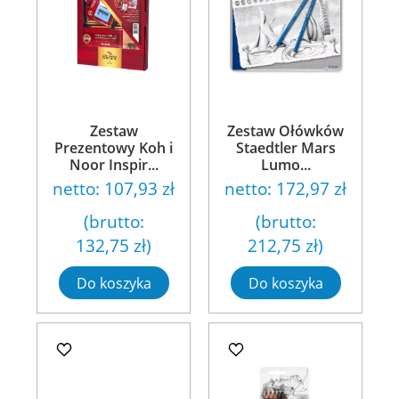
Zestaw
Zestaw Ołówków
Prezentowy Koh i
Staedtler Mars
Noor Inspir...
Lumo...
netto:
107,93 zł
netto:
172,97 zł
(brutto:
(brutto:
132,75 zł
)
212,75 zł
)
Do koszyka
Do koszyka