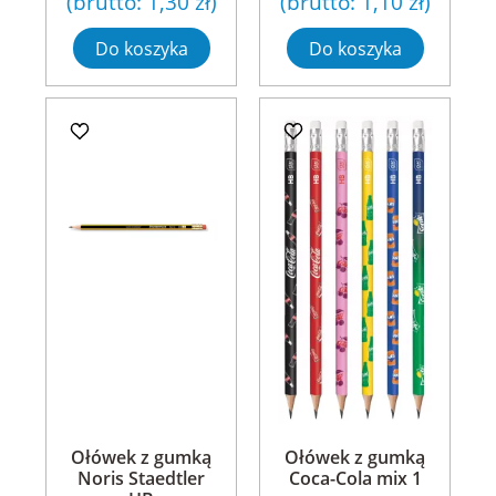
(brutto:
1,30 zł
)
(brutto:
1,10 zł
)
Do koszyka
Do koszyka
Ołówek z gumką
Ołówek z gumką
Noris Staedtler
Coca-Cola mix 1