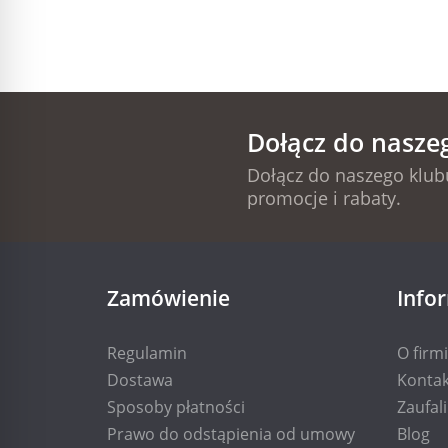
Dołącz do nasze
Dołącz do naszego klubu
promocje i rabaty.
Zamówienie
Info
Regulamin
O firm
Dostawa
Kontak
Sposoby płatności
Zaufal
Prawo do odstąpienia od umowy
Blog