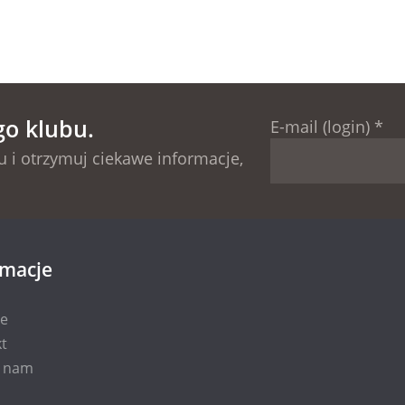
go klubu.
E-mail (login)
*
 i otrzymuj ciekawe informacje,
rmacje
ie
t
i nam