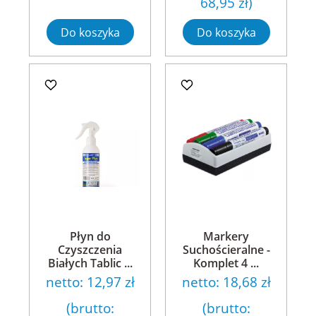
68,95 zł
)
Do koszyka
Do koszyka
Płyn do
Markery
Czyszczenia
Suchościeralne -
Białych Tablic ...
Komplet 4 ...
netto:
12,97 zł
netto:
18,68 zł
(brutto:
(brutto: