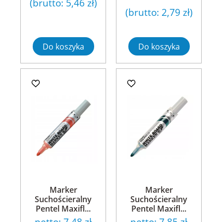
(brutto:
5,46 zł
)
(brutto:
2,79 zł
)
Do koszyka
Do koszyka
Marker
Marker
Suchościeralny
Suchościeralny
Pentel Maxifl...
Pentel Maxifl...
netto:
7,48 zł
netto:
7,85 zł