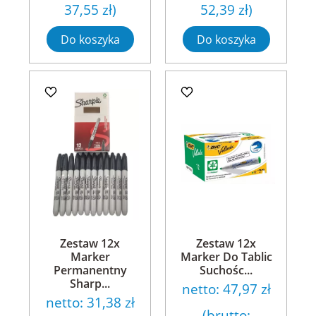
37,55 zł
)
52,39 zł
)
Do koszyka
Do koszyka
Zestaw 12x
Zestaw 12x
Marker
Marker Do Tablic
Permanentny
Suchośc...
Sharp...
netto:
47,97 zł
netto:
31,38 zł
(brutto: