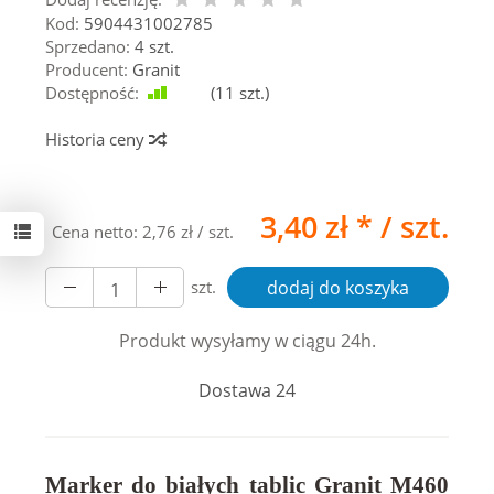
Kod:
5904431002785
Sprzedano:
4 szt.
Producent:
Granit
Dostępność:
Jest
(
11
szt.)
Historia ceny
3,40 zł *
/ szt.
Cena netto:
2,76 zł
/ szt.
szt.
dodaj do koszyka
Produkt wysyłamy w ciągu 24h.
Dostawa 24
Marker do białych tablic Granit M460