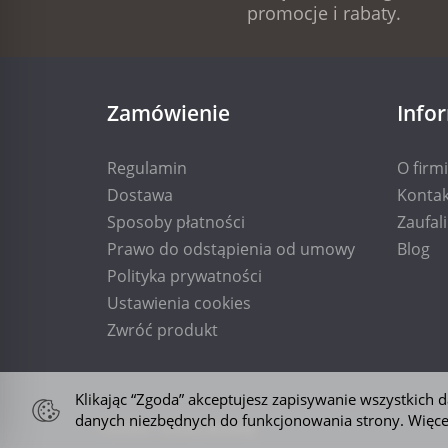
promocje i rabaty.
Zamówienie
Info
Regulamin
O firm
Dostawa
Kontak
Sposoby płatności
Zaufal
Prawo do odstąpienia od umowy
Blog
Polityka prywatności
Ustawienia cookies
Zwróć produkt
Klikając “Zgoda” akceptujesz zapisywanie wszystkich
danych niezbędnych do funkcjonowania strony. Więce
*) brutto + koszty dostawy