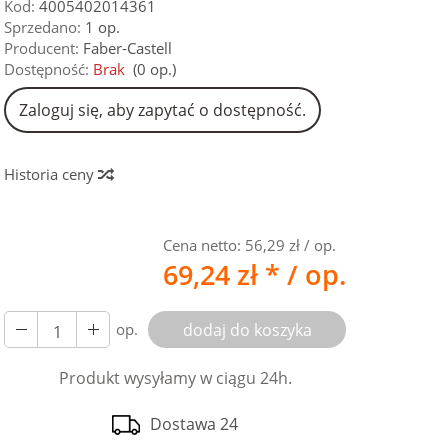
Kod:
4005402014361
Sprzedano:
1 op.
Producent:
Faber-Castell
Dostępność:
Brak
(
0
op.)
Zaloguj się, aby zapytać o dostępność.
Historia ceny
Cena netto:
56,29 zł
/ op.
69,24 zł *
/ op.
op.
dodaj do koszyka
Produkt wysyłamy w ciągu 24h.
Dostawa 24