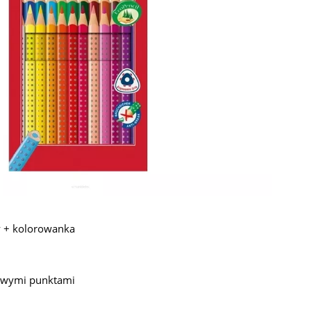
ry + kolorowanka
gowymi punktami