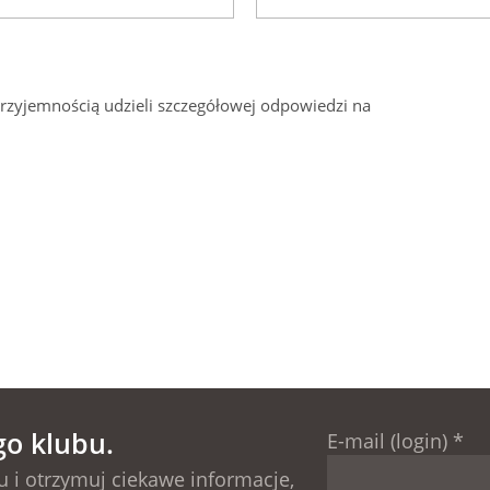
przyjemnością udzieli szczegółowej odpowiedzi na
go klubu.
E-mail (login)
*
 i otrzymuj ciekawe informacje,