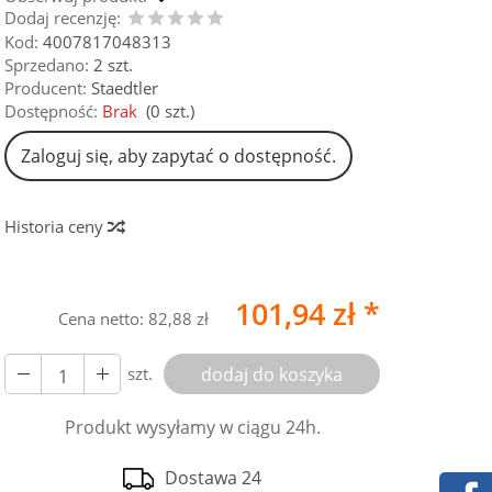
Dodaj recenzję:
Kod:
4007817048313
Sprzedano:
2 szt.
Producent:
Staedtler
Dostępność:
Brak
(
0
szt.)
Zaloguj się, aby zapytać o dostępność.
Historia ceny
101,94 zł *
Cena netto:
82,88 zł
szt.
dodaj do koszyka
Produkt wysyłamy w ciągu 24h.
Dostawa 24