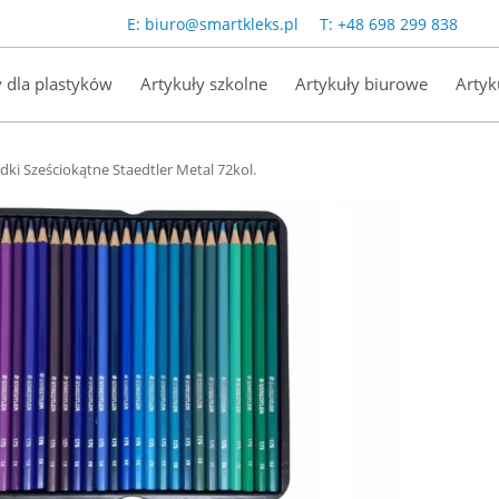
E:
biuro@smartkleks.pl
T:
+48 698 299 838
y dla plastyków
Artykuły szkolne
Artykuły biurowe
Artyk
dki Sześciokątne Staedtler Metal 72kol.