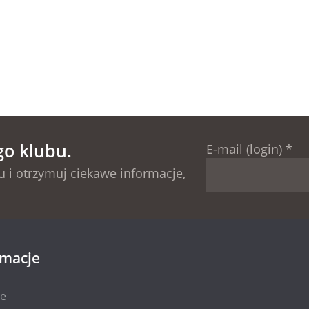
go klubu.
E-mail (login)
*
 i otrzymuj ciekawe informacje,
rmacje
ie