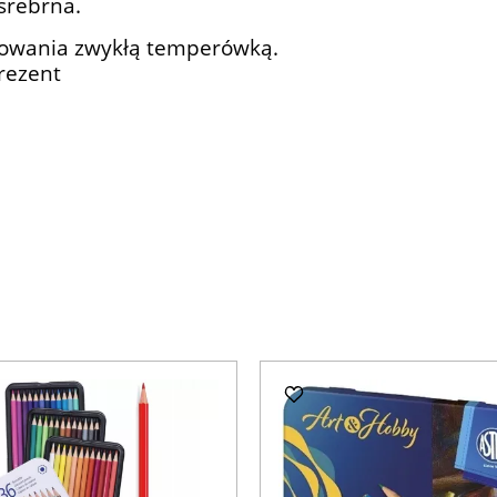
 srebrna.
erowania zwykłą temperówką.
rezent