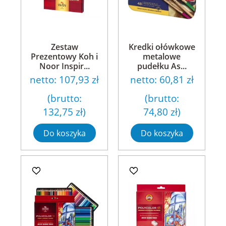
Zestaw
Kredki ołówkowe
Prezentowy Koh i
metalowe
Noor Inspir...
pudełku As...
netto:
107,93 zł
netto:
60,81 zł
(brutto:
(brutto:
132,75 zł
)
74,80 zł
)
Do koszyka
Do koszyka