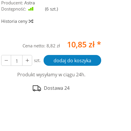
Producent:
Astra
Dostępność:
Jest
(
6
szt.)
Historia ceny
10,85 zł *
Cena netto:
8,82 zł
szt.
dodaj do koszyka
Produkt wysyłamy w ciągu 24h.
Dostawa 24