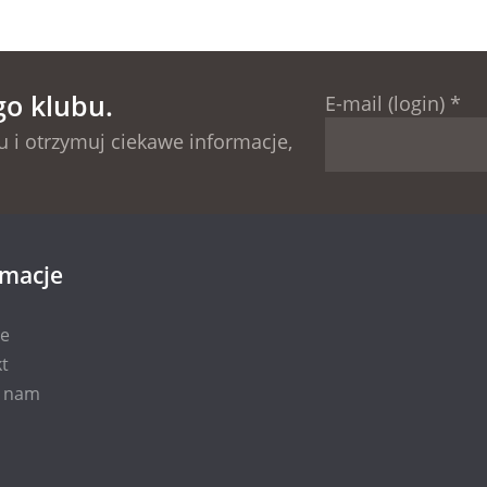
go klubu.
E-mail (login)
*
 i otrzymuj ciekawe informacje,
rmacje
ie
t
i nam