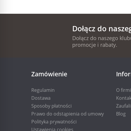
Dołącz do nasze
Dołącz do naszego klubu
promocje i rabaty.
Zamówienie
Info
Regulamin
O firm
Dostawa
Kontak
Sposoby płatności
Zaufal
Prawo do odstąpienia od umowy
Blog
Polityka prywatności
Ustawienia cookies