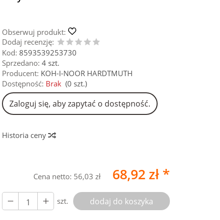
Obserwuj produkt:
Dodaj recenzję:
Kod:
8593539253730
Sprzedano:
4 szt.
Producent:
KOH-I-NOOR HARDTMUTH
Dostępność:
Brak
(
0
szt.)
Zaloguj się, aby zapytać o dostępność.
Historia ceny
68,92 zł *
Cena netto:
56,03 zł
szt.
dodaj do koszyka