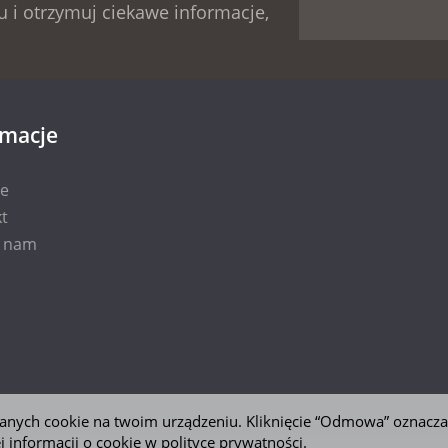
 i otrzymuj ciekawe informacje,
rmacje
ie
t
i nam
 danych cookie na twoim urządzeniu. Kliknięcie “Odmowa” oznacza
j informacji o cookie w
polityce prywatności
.