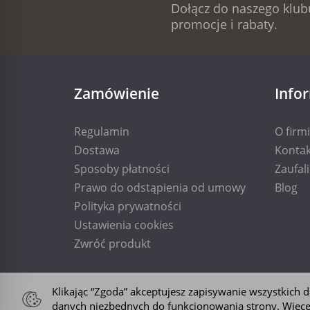
Dołącz do naszego klubu
promocje i rabaty.
Zamówienie
Info
Regulamin
O firm
Dostawa
Kontak
Sposoby płatności
Zaufal
Prawo do odstąpienia od umowy
Blog
Polityka prywatności
Ustawienia cookies
Zwróć produkt
Klikając “Zgoda” akceptujesz zapisywanie wszystkich
danych niezbędnych do funkcjonowania strony. Więce