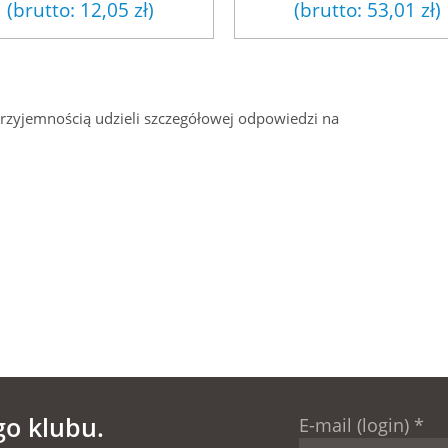
(brutto:
12,05 zł
)
(brutto:
53,01 zł
)
przyjemnością udzieli szczegółowej odpowiedzi na
go klubu.
E-mail (login)
*