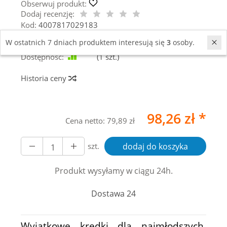
Obserwuj produkt:
Dodaj recenzję:
Kod:
4007817029183
Sprzedano:
3 szt.
W ostatnich 7 dniach produktem interesują się
3
osoby.
Producent:
Staedtler
Dostępność:
Jest
(
1
szt.)
Historia ceny
98,26 zł *
Cena netto:
79,89 zł
szt.
dodaj do koszyka
Produkt wysyłamy w ciągu 24h.
Dostawa 24
Wyjątkowe kredki dla najmłodszych.