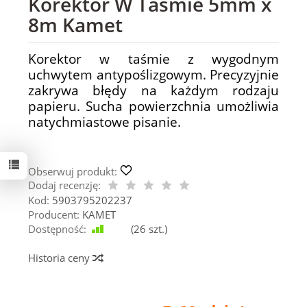
Korektor W Taśmie 5mm x
8m Kamet
Korektor w taśmie z wygodnym
uchwytem antypoślizgowym. Precyzyjnie
zakrywa błędy na każdym rodzaju
papieru. Sucha powierzchnia umożliwia
natychmiastowe pisanie.
Obserwuj produkt:
Dodaj recenzję:
Kod:
5903795202237
Producent:
KAMET
Dostępność:
Jest
(
26
szt.)
Historia ceny