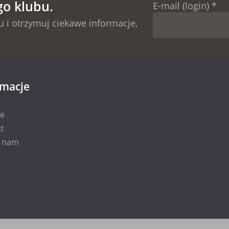
go klubu.
E-mail (login)
*
 i otrzymuj ciekawe informacje,
rmacje
ie
t
i nam