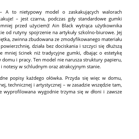
 A to nietypowy model o zaskakujących walorach
skakuje! – jest czarna, podczas gdy standardowe gumki
ajmniej przed użyciem)! Ain Black wytrąca użytkownika
ie od rutyny spojrzenie na artykuły szkolno-biurowe. Jej
Giętka, zwinna zbudowana ze zmodyfikowanego materiału
owierzchnię, działa bez dociskania i szczyci się dłuższą
 mniej ścinek niż tradycyjne gumki, dbając o estetykę
w domu i pracy. Ten model nie narusza struktury papieru,
 i notesy w schludnym oraz atrakcyjnym stanie.
ędne popisy każdego ołówka. Przyda się więc w domu,
nej, technicznej i artystycznej – w zasadzie wszędzie tam,
ze wyprofilowana wygodnie trzyma się w dłoni i zawsze