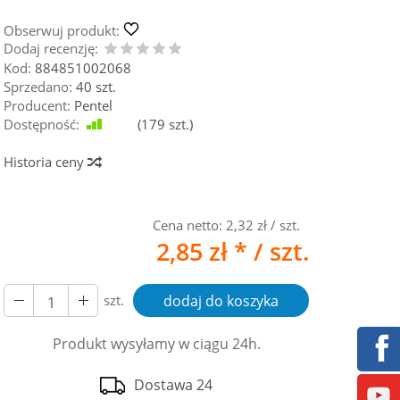
Obserwuj produkt:
Dodaj recenzję:
Kod:
884851002068
Sprzedano:
40 szt.
Producent:
Pentel
Dostępność:
Jest
(
179
szt.)
Historia ceny
Cena netto:
2,32 zł
/ szt.
2,85 zł *
/ szt.
szt.
dodaj do koszyka
Produkt wysyłamy w ciągu 24h.
Dostawa 24