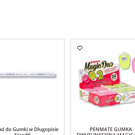
ad do Gumki w Długopisie
PENMATE GUMKA
Staedtl...
DWUFUNKCYJNA MAGIC D