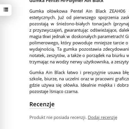
Gumka Pentel Hi-Polymer Ain Black
Gumka ołówkowa Pentel Ain Black ZEAH06 –
estetycznych. Już od pierwszego spojrzenia za
pozostają w śnieżono-białych tonacjach (przyn
z przyzwyczajeń, gwarantując odświeżające, dalek
magia tkwi jednak w doskonałych parametrach! 
polimerowego, który powoduje mniejsze tarcie o p
wydajnością. Ta gumka pozostawia zdecydowanie
notatek, zeszytów, a także o porządek na biurku 
trzymając na wodzy nerwy użytkownika, a zeszyty
Gumka Ain Black łatwo i precyzyjnie usuwa bł
szkole, biurze, na uczelni oraz w pracowni graficz
gdzie używa się ołówka. Idealnie miękka i dobr
pozostaje lśniąco czarna.
Recenzje
Produkt nie posiada recenzji.
Dodaj recenzję