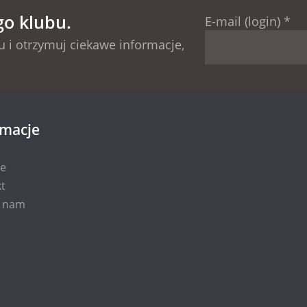
go klubu.
E-mail (login)
*
 i otrzymuj ciekawe informacje,
rmacje
ie
t
i nam