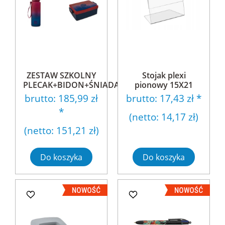
ZESTAW SZKOLNY
Stojak plexi
PLECAK+BIDON+ŚNIADANIÓWKA...
pionowy 15X21
brutto:
185,99 zł
brutto:
17,43 zł
*
*
(netto:
14,17 zł
)
(netto:
151,21 zł
)
Do koszyka
Do koszyka