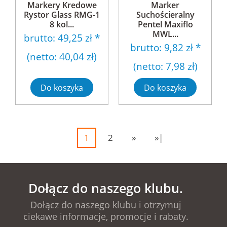
Markery Kredowe
Marker
Rystor Glass RMG-1
Suchościeralny
8 kol...
Pentel Maxiflo
MWL...
brutto:
49,25 zł
*
brutto:
9,82 zł
*
(netto:
40,04 zł
)
(netto:
7,98 zł
)
Do koszyka
Do koszyka
1
2
»
»|
Dołącz do naszego klubu.
Dołącz do naszego klubu i otrzymuj
ciekawe informacje, promocje i rabaty.