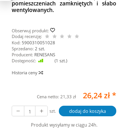
pomieszczeniach zamkniętych i słabo
wentylowanych.
Obserwuj produkt:
Dodaj recenzję:
Kod:
5900310051028
Sprzedano:
2 szt.
Producent:
RENESANS
Dostępność:
Jest
(
1
szt.)
Historia ceny
26,24 zł *
Cena netto:
21,33 zł
szt.
dodaj do koszyka
Produkt wysyłamy w ciągu 24h.