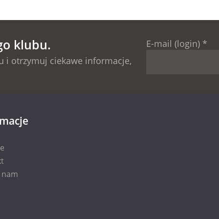
go klubu.
E-mail (login)
*
 i otrzymuj ciekawe informacje,
rmacje
ie
t
i nam