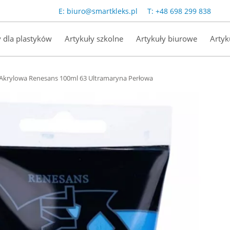
E:
biuro@smartkleks.pl
T:
+48 698 299 838
y dla plastyków
Artykuły szkolne
Artykuły biurowe
Artyk
Akrylowa Renesans 100ml 63 Ultramaryna Perłowa