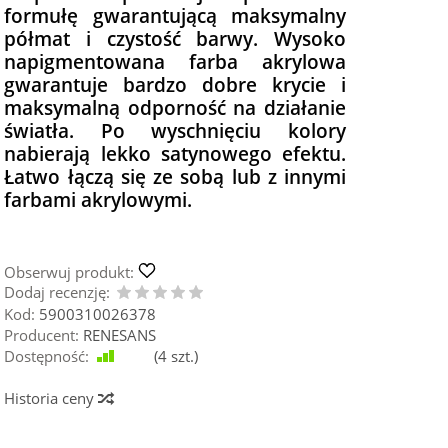
formułę gwarantującą maksymalny
półmat i czystość barwy.
Wysoko
napigmentowana farba akrylowa
gwarantuje bardzo dobre krycie i
maksymalną odporność na działanie
światła.
Po wyschnięciu kolory
nabierają lekko satynowego efektu.
Łatwo łączą się ze sobą lub z innymi
farbami akrylowymi.
Obserwuj produkt:
Dodaj recenzję:
Kod:
5900310026378
Producent:
RENESANS
Dostępność:
Jest
(
4
szt.)
Historia ceny