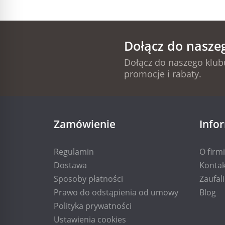
Dołącz do nasze
Dołącz do naszego klubu
promocje i rabaty.
Zamówienie
Info
Regulamin
O firm
Dostawa
Kontak
Sposoby płatności
Zaufal
Prawo do odstąpienia od umowy
Blog
Polityka prywatności
Ustawienia cookies