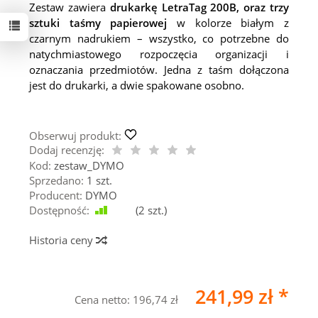
Zestaw zawiera
drukarkę LetraTag 200B, oraz trzy
sztuki taśmy papierowej
w kolorze białym z
czarnym nadrukiem – wszystko, co potrzebne do
natychmiastowego rozpoczęcia organizacji i
oznaczania przedmiotów. Jedna z taśm dołączona
jest do drukarki, a dwie spakowane osobno.
Obserwuj produkt:
Dodaj recenzję:
Kod:
zestaw_DYMO
Sprzedano:
1 szt.
Producent:
DYMO
Dostępność:
Jest
(
2
szt.)
Historia ceny
241,99 zł *
Cena netto:
196,74 zł