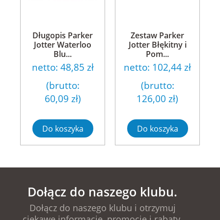
Długopis Parker
Zestaw Parker
Jotter Waterloo
Jotter Błękitny i
Blu...
Pom...
netto:
48,85 zł
netto:
102,44 zł
(brutto:
(brutto:
60,09 zł
)
126,00 zł
)
Do koszyka
Do koszyka
Dołącz do naszego klubu.
Dołącz do naszego klubu i otrzymuj
ciekawe informacje, promocje i rabaty.