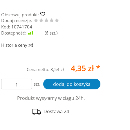
Obserwuj produkt:
Dodaj recenzję:
Kod:
10741704
Dostępność:
Jest
(
6
szt.)
Historia ceny
4,35 zł *
Cena netto:
3,54 zł
szt.
dodaj do koszyka
Produkt wysyłamy w ciągu 24h.
Dostawa 24