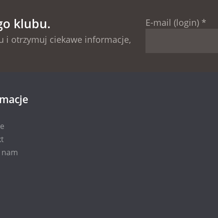
go klubu.
E-mail (login)
*
 i otrzymuj ciekawe informacje,
rmacje
ie
t
i nam