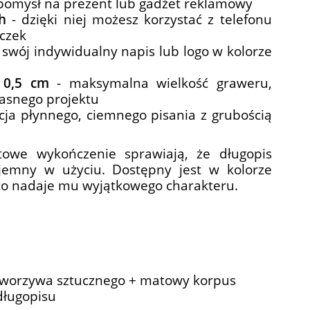
 pomysł na prezent lub gadżet reklamowy
h
- dzięki niej możesz korzystać z telefonu
czek
 swój indywidualny napis lub logo w kolorze
 0,5 cm
- maksymalna wielkość graweru,
asnego projektu
ja płynnego, ciemnego pisania z grubością
towe wykończenie sprawiają, że długopis
yjemny w użyciu. Dostępny jest w kolorze
o nadaje mu wyjątkowego charakteru.
 tworzywa sztucznego + matowy korpus
długopisu