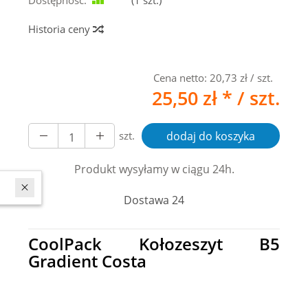
Dostępność:
Jest
(
1
szt.)
Historia ceny
Cena netto:
20,73 zł
/ szt.
25,50 zł *
/ szt.
szt.
dodaj do koszyka
Produkt wysyłamy w ciągu 24h.
 ostatnich 7 dniach produktem interesuje się
6
osób.
Dostawa 24
CoolPack Kołozeszyt B5
Gradient Costa