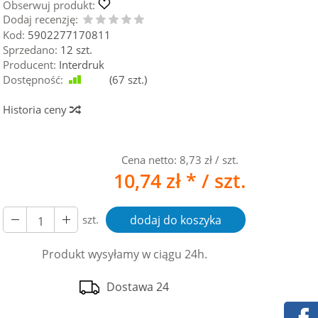
Obserwuj produkt:
Dodaj recenzję:
Kod:
5902277170811
Sprzedano:
12 szt.
Producent:
Interdruk
Dostępność:
Jest
(
67
szt.)
Historia ceny
Cena netto:
8,73 zł
/ szt.
10,74 zł *
/ szt.
szt.
dodaj do koszyka
Produkt wysyłamy w ciągu 24h.
Dostawa 24