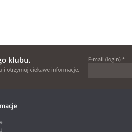
go klubu.
E-mail (login)
*
 i otrzymuj ciekawe informacje,
rmacje
ie
t