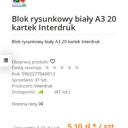
Blok rysunkowy biały A3 20
kartek Interdruk
Blok rysunkowy biały A3 20 kartek Interdruk
Obserwuj produkt:
Dodaj recenzję:
Kod:
5902277060013
Sprzedano:
31 szt.
Producent:
Interdruk
Dostępność:
Jest
(
47
szt.)
Historia ceny
5,10 zł *
/ szt.
Cena netto:
4,15 zł
/ szt.