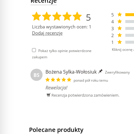
Recenzje
5
5
4
Liczba wystawionych ocen: 1
3
Dodaj recenzję
2
1
Kliknij ocenę 
Pokaż tylko opinie potwierdzone
zakupem
Bożena Sylka-Wołosiuk
Zweryfikowany
BS
ponad pół roku temu
Rewelacja!
Recenzja potwierdzona zamówieniem.
Polecane produkty