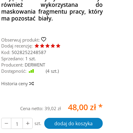
również wykorzystana do
maskowania fragmentu pracy, który
ma pozostać biały.
Obserwuj produkt:
Dodaj recenzję:
Kod:
5028252248587
Sprzedano:
1 szt.
Producent:
DERWENT
Dostępność:
Jest
(
4
szt.)
Historia ceny
48,00 zł *
Cena netto:
39,02 zł
szt.
dodaj do koszyka