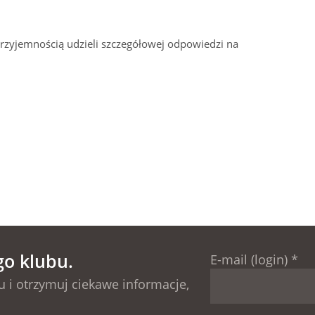
przyjemnością udzieli szczegółowej odpowiedzi na
go klubu.
E-mail (login)
*
 i otrzymuj ciekawe informacje,