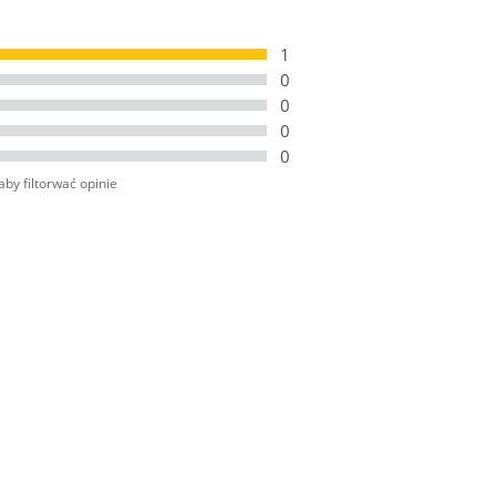
1
0
0
0
0
aby filtorwać opinie