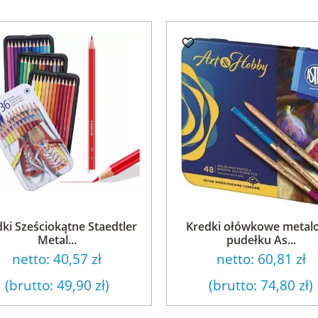
ki Sześciokątne Staedtler
Kredki ołówkowe metal
Metal...
pudełku As...
netto:
40,57 zł
netto:
60,81 zł
(brutto:
49,90 zł
)
(brutto:
74,80 zł
)