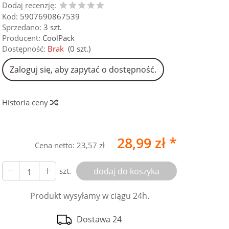
Dodaj recenzję:
Kod:
5907690867539
Sprzedano:
3 szt.
Producent:
CoolPack
Dostępność:
Brak
(
0
szt.)
Zaloguj się, aby zapytać o dostępność.
Historia ceny
28,99 zł *
Cena netto:
23,57 zł
szt.
dodaj do koszyka
Produkt wysyłamy w ciągu 24h.
Dostawa 24