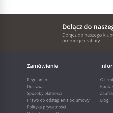
Dołącz do nasze
Dołącz do naszego klubu
promocje i rabaty.
Zamówienie
Info
Regulamin
O firm
Dostawa
Kontak
Sposoby płatności
Zaufal
Prawo do odstąpienia od umowy
Blog
Polityka prywatności