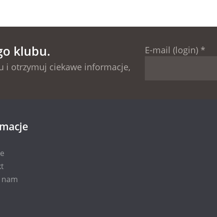
go klubu.
E-mail (login)
*
 i otrzymuj ciekawe informacje,
rmacje
ie
t
i nam